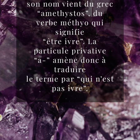
son nom vient du grec
“amethystos”, du
verbe méthyo qui
signifie
“être ivre”. La
particule privative
“a-” amène donc à
traduire
le terme par “qui n’est
pas ivre”.