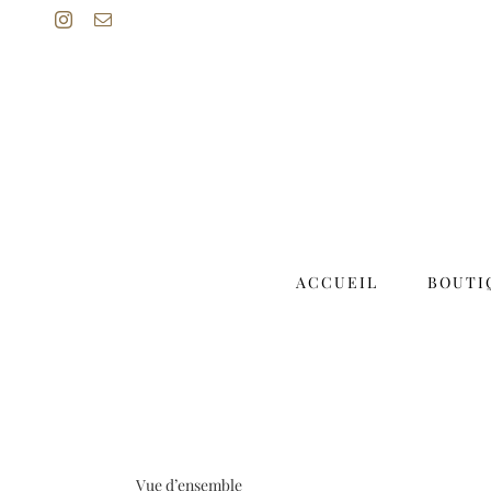
Passer
Instagram
Email
au
contenu
ACCUEIL
BOUTI
Vue d’ensemble