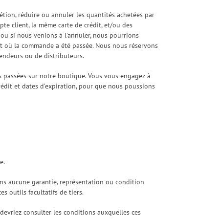
tion, réduire ou annuler les quantités achetées par
e client, la même carte de crédit, et/ou des
u si nous venions à l’annuler, nous pourrions
ent où la commande a été passée. Nous nous réservons
endeurs ou de distributeurs.
s passées sur notre boutique. Vous vous engagez à
rédit et dates d’expiration, pour que nous poussions
e.
 sans aucune garantie, représentation ou condition
 outils facultatifs de tiers.
us devriez consulter les conditions auxquelles ces