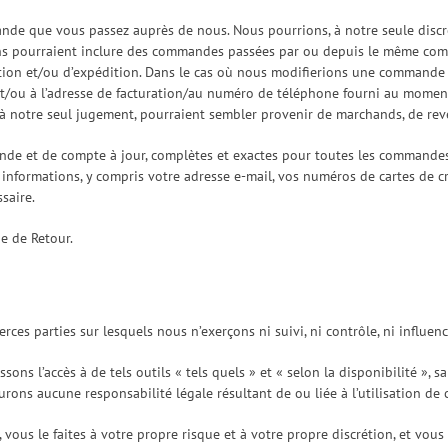
nde que vous passez auprès de nous. Nous pourrions, à notre seule discré
ns pourraient inclure des commandes passées par ou depuis le même compt
ion et/ou d’expédition. Dans le cas où nous modifierions une commande o
l et/ou à l’adresse de facturation/au numéro de téléphone fourni au mom
, à notre seul jugement, pourraient sembler provenir de marchands, de rev
nde et de compte à jour, complètes et exactes pour toutes les commande
informations, y compris votre adresse e-mail, vos numéros de cartes de c
saire.
ue de Retour.
rces parties sur lesquels nous n’exerçons ni suivi, ni contrôle, ni influenc
sons l’accès à de tels outils « tels quels » et « selon la disponibilité »,
ns aucune responsabilité légale résultant de ou liée à l’utilisation de ces
site, vous le faites à votre propre risque et à votre propre discrétion, et vo