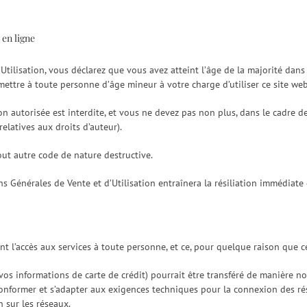
 en ligne
tilisation, vous déclarez que vous avez atteint l’âge de la majorité dans
tre à toute personne d’âge mineur à votre charge d’utiliser ce site web
on autorisée est interdite, et vous ne devez pas non plus, dans le cadre de l
relatives aux droits d’auteur).
out autre code de nature destructive.
s Générales de Vente et d’Utilisation entraînera la résiliation immédiate 
t l’accès aux services à toute personne, et ce, pour quelque raison que ce
os informations de carte de crédit) pourrait être transféré de manière non
onformer et s’adapter aux exigences techniques pour la connexion des rés
n sur les réseaux.