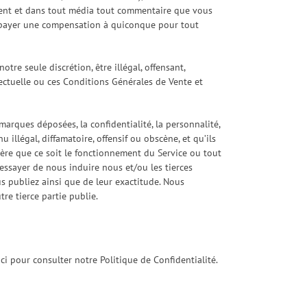
utrement et dans tout média tout commentaire que vous
e payer une compensation à quiconque pour tout
tre seule discrétion, être illégal, offensant,
lectuelle ou ces Conditions Générales de Vente et
marques déposées, la confidentialité, la personnalité,
llégal, diffamatoire, offensif ou obscène, et qu’ils
ière que ce soit le fonctionnement du Service ou tout
 essayer de nous induire nous et/ou les tierces
s publiez ainsi que de leur exactitude. Nous
e tierce partie publie.
i pour consulter notre Politique de Confidentialité.