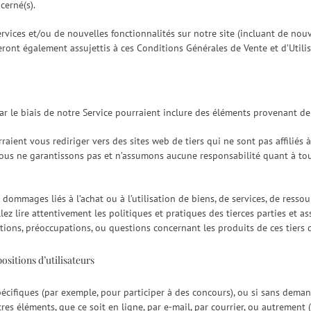
cerné(s).
services et/ou de nouvelles fonctionnalités sur notre site (incluant de nou
eront également assujettis à ces Conditions Générales de Vente et d’Utilis
ar le biais de notre Service pourraient inclure des éléments provenant de 
urraient vous rediriger vers des sites web de tiers qui ne sont pas affili
 nous ne garantissons pas et n’assumons aucune responsabilité quant à tou
mmages liés à l’achat ou à l’utilisation de biens, de services, de ressou
illez lire attentivement les politiques et pratiques des tierces parties et
ations, préoccupations, ou questions concernant les produits de ces tiers 
ositions d’utilisateurs
cifiques (par exemple, pour participer à des concours), ou si sans deman
res éléments, que ce soit en ligne, par e-mail, par courrier, ou autrement