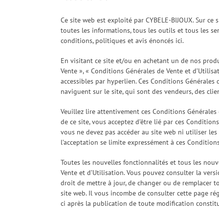
Ce site web est exploité par CYBELE-BIJOUX. Sur ce s
toutes les informations, tous les outils et tous les s
conditions, politiques et avis énoncés ici.
En visitant ce site et/ou en achetant un de nos produ
Vente », « Conditions Générales de Vente et d’Utilisat
accessibles par hyperlien. Ces Conditions Générales de
naviguent sur le site, qui sont des vendeurs, des cli
Veuillez lire attentivement ces Conditions Générales 
de ce site, vous acceptez d’être lié par ces Condition
vous ne devez pas accéder au site web ni utiliser les
l’acceptation se limite expressément à ces Conditions
Toutes les nouvelles fonctionnalités et tous les nou
Vente et d’Utilisation. Vous pouvez consulter la ver
droit de mettre à jour, de changer ou de remplacer to
site web. Il vous incombe de consulter cette page rég
ci après la publication de toute modification constit