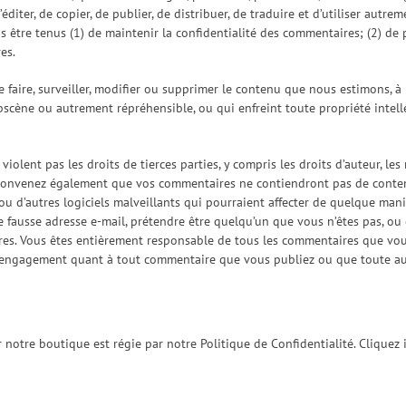
 d’éditer, de copier, de publier, de distribuer, de traduire et d’utiliser a
 être tenus (1) de maintenir la confidentialité des commentaires; (2) d
es.
aire, surveiller, modifier ou supprimer le contenu que nous estimons, à no
bscène ou autrement répréhensible, ou qui enfreint toute propriété intel
lent pas les droits de tierces parties, y compris les droits d’auteur, les 
convenez également que vos commentaires ne contiendront pas de contenu i
u d’autres logiciels malveillants qui pourraient affecter de quelque man
e fausse adresse e-mail, prétendre être quelqu’un que vous n’êtes pas, ou
ires. Vous êtes entièrement responsable de tous les commentaires que vou
 engagement quant à tout commentaire que vous publiez ou que toute autr
otre boutique est régie par notre Politique de Confidentialité. Cliquez ic