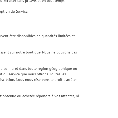
u Service) sans préavis et en tout temps.
uption du Service.
uvent être disponibles en quantités limitées et
aissent sur notre boutique. Nous ne pouvons pas
te personne, et dans toute région géographique ou
it ou service que nous offrons. Toutes les
iscrétion. Nous nous réservons le droit d’arrêter
ez obtenue ou achetée répondra à vos attentes, ni