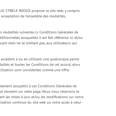
JOUX. CYBELE-BIJOUX propose ce site web, y compris
re acceptation de l’ensemble des modalités,
les modalités suivantes (« Conditions Générales de
ditionnelles auxquelles il est fait référence ici et/ou
luant mais ne se limitant pas, aux utilisateurs qui
En accédant à ou en utilisant une quelconque partie
dalités et toutes les Conditions de cet accord, alors
Utilisation sont considérées comme une offre,
galement assujettis à ces Conditions Générales de
 tout moment sur cette page. Nous nous réservons le
ant les mises à jour et/ou les modifications sur notre
lisation continue du site web ou votre accès à celui-