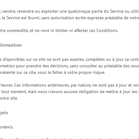
r, vendre, revendre ou exploiter une quelconque partie du Service ou util
l le Service est fourni, sans autorisation écrite expresse préalable de notr
otre commodité, et ne vont ni limiter ni affecter ces Conditions.
informations
isponibles sur ce site ne sont pas exactes, complètes ou à jour. Le conte
formation pour prendre des décisions, sans consulter au préalable des sou
résenté sur ce site, vous le faites à votre propre risque.
rieures. Ces informations antérieures, par nature, ne sont pas à jour et so
 à tout moment, mais nous n’avons aucune obligation de mettre à jour les i
otre site.
 prix
préavis.