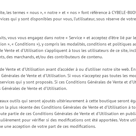
ite, les termes « nous », « notre » et « nos » font référence à CYBELE-BI
ervices qui y sont disponibles pour vous, l’utilisateur, sous réserve de vot
its, vous vous engagez dans notre « Service » et acceptez d’être lié par 
ion », « Conditions »), y compris les modalités, conditions et politiques ad
 Vente et d’Utilisation s’appliquent à tous les utilisateurs de ce site, inc
ents, des marchands, et/ou des contributeurs de contenu.
de Vente et d’Utilisation avant d’accéder à ou d’utiliser notre site web. 
s Générales de Vente et d’Utilisation. Si vous n’acceptez pas toutes les mo
 services qui y sont proposés. Si ces Conditions Générales de Vente et d’
 Générales de Vente et d’Utilisation.
veaux outils qui seront ajoutés ultérieurement à cette boutique seront é
sion la plus récente des Conditions Générales de Vente et d’Utilisation à
ute partie de ces Conditions Générales de Vente et d’Utilisation en publi
ulièrement pour vérifier si des modifications ont été apportées. Votre uti
ue une acception de votre part de ces modifications.