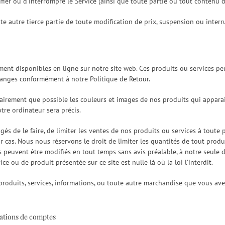
er ou d’interrompre le Service (ainsi que toute partie ou tout contenu d
 autre tierce partie de toute modification de prix, suspension ou interr
ment disponibles en ligne sur notre site web. Ces produits ou services pe
hanges conformément à notre Politique de Retour.
clairement que possible les couleurs et images de nos produits qui appar
otre ordinateur sera précis.
igés de le faire, de limiter les ventes de nos produits ou services à tou
ar cas. Nous nous réservons le droit de limiter les quantités de tout produ
s peuvent être modifiés en tout temps sans avis préalable, à notre seule d
ce ou de produit présentée sur ce site est nulle là où la loi l’interdit.
produits, services, informations, ou toute autre marchandise que vous av
rmations de comptes