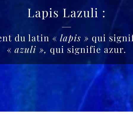
Lapis Lazuli :
nt du latin «
lapis »
qui signif
«
azuli »,
qui signifie azur.