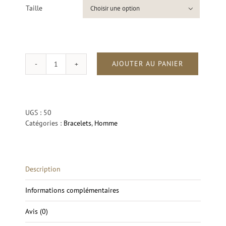
Taille

AJOUTER AU PANIER
quantité
de
One
Line
Lapis
UGS :
50
Lazuli
Catégories :
Bracelets
,
Homme
Elyon
Description
Informations complémentaires
Avis (0)