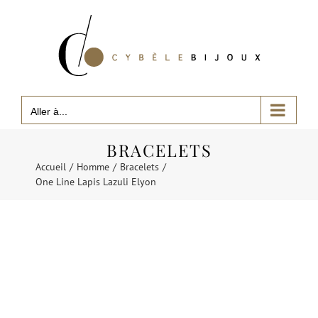
Passer
au
contenu
Aller à...
BRACELETS
Accueil
Homme
Bracelets
One Line Lapis Lazuli Elyon