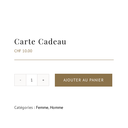
Carte Cadeau
CHF
10.00
AJOUTER AU PANIER
quantité
de
Carte
Cadeau
Catégories :
Femme
,
Homme