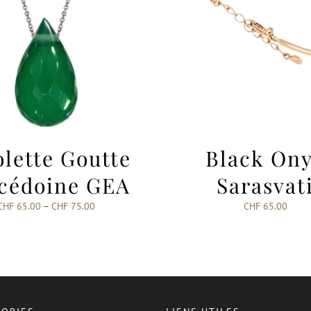
olette Goutte
Black On
cédoine GEA
Sarasvat
CHF
65.00
–
CHF
75.00
CHF
65.00