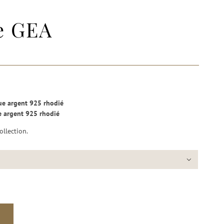
ne GEA
ue argent 925 rhodié
e argent 925 rhodié
ollection.
