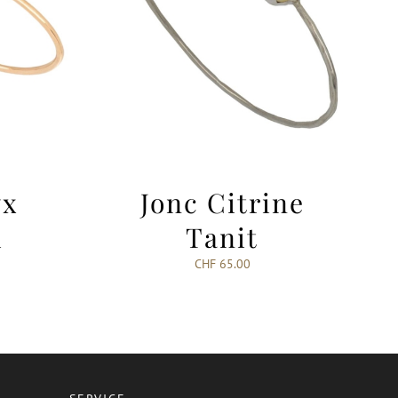
yx
Jonc Citrine
i
Tanit
CHF
65.00