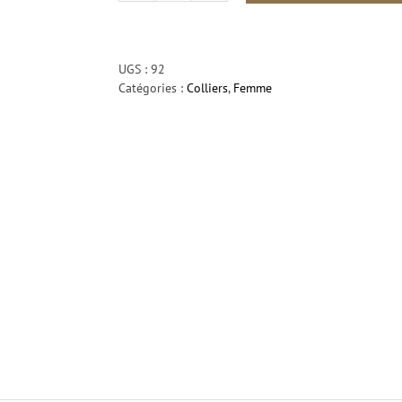
de
Briolette
Citrine
GEA
UGS :
92
Catégories :
Colliers
,
Femme