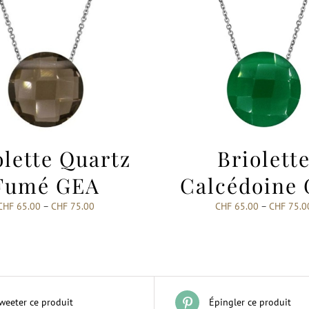
olette Quartz
Briolett
Fumé GEA
Calcédoine
CHF
65.00
–
CHF
75.00
CHF
65.00
–
CHF
75.0
weeter ce produit
Épingler ce produit