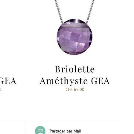
e
Briolette
 GEA
Améthyste GEA
0
CHF
65.00
Partager par Mail