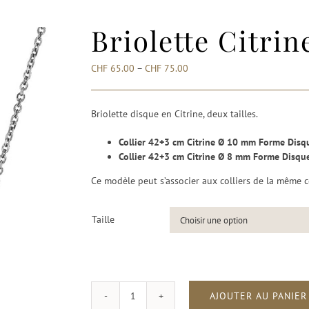
Briolette Citri
CHF
65.00
–
CHF
75.00
Briolette disque en Citrine, deux tailles.
Collier 42+3 cm Citrine Ø 10 mm Forme Disq
Collier 42+3 cm Citrine Ø 8 mm Forme Disqu
Ce modèle peut s’associer aux colliers de la même c
Taille
AJOUTER AU PANIER
quantité