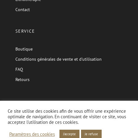
Contact
SERVICE
Boutique
Conditions générales de vente et d’utilisation
FAQ
Retours
Ce site utilise des cookies afin de vous offrir une expérience
optimale de navigation. En continuant de visiter ce site, vous
© Copyright 2020 Cybèle Bijoux Sàrl | Created with love by
acceptez l'utilisation de ces cookies.
Starterland
Paramètres des cookies
J'accepte
Je refuse
Instagram
Email