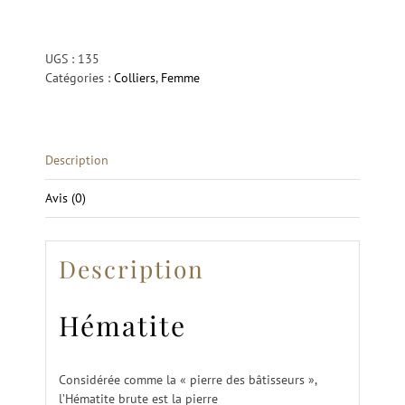
Doha
Hématite
Pinson
UGS :
135
Catégories :
Colliers
,
Femme
Description
Avis (0)
Description
Hématite
Considérée comme la « pierre des bâtisseurs »,
l’Hématite brute est la pierre