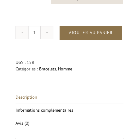
AJOUTER AU PANIER
quantité
de
Cuir
Taureau
Tressé
UGS :
158
Noir
Catégories :
Bracelets
,
Homme
Elyon
Description
Informations complémentaires
Avis (0)