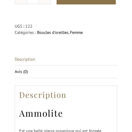
quantité
de
Disques
Ammolite
Astarté
UGS :
122
Catégories :
Boucles d'oreilles
,
Femme
Description
Avis (0)
Description
Ammolite
Est une belle pierre organique qui est formée