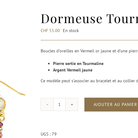
Dormeuse Tourm
CHF
55.00
En stock
Boucles d’oreilles en Vermeil or jaune et d’une pier
Pierre sertie en Tourmaline
Argent Vermeil jaune
Ce modèle peut s’associer au bracelet et au collier 
AJOUTER AU PANIER
quantité
de
Dormeuse
Tourmaline
Tanit
UGS :
79