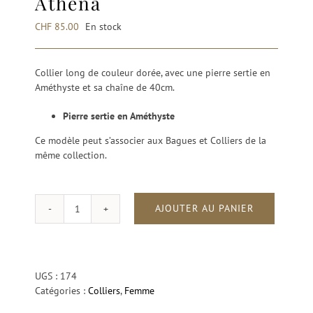
Athéna
CHF
85.00
En stock
Collier long de couleur dorée, avec une pierre sertie en
Améthyste et sa chaîne de 40cm.
Pierre sertie en Améthyste
Ce modèle peut s’associer aux Bagues et Colliers de la
même collection.
AJOUTER AU PANIER
quantité
de
A.
Tourbillon
Améthyste
UGS :
174
Athéna
Catégories :
Colliers
,
Femme